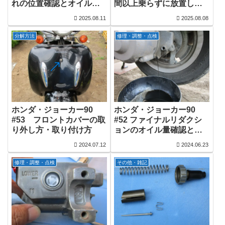
れの位置確認とオイルレ
間以上乗らずに放置して
ベルスイッチの交換修理
おいた結果、いろいろ問
2025.08.11
2025.08.08
題が発生していました。
分解方法
修理・調整・点検
ホンダ・ジョーカー90
ホンダ・ジョーカー90
#53 フロントカバーの取
#52 ファイナルリダクシ
り外し方・取り付け方
ョンのオイル量確認と交
換方法
2024.07.12
2024.06.23
修理・調整・点検
その他・雑記