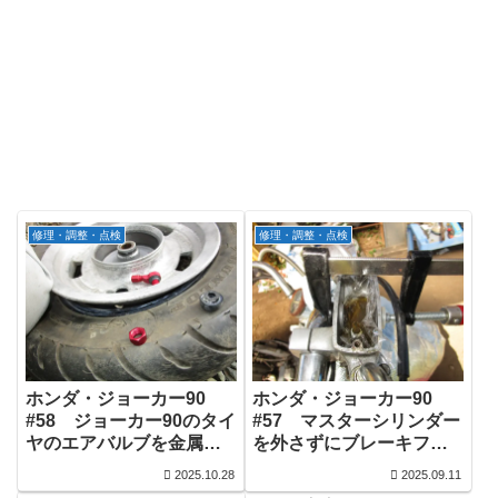
修理・調整・点検
修理・調整・点検
ホンダ・ジョーカー90
ホンダ・ジョーカー90
#58 ジョーカー90のタイ
#57 マスターシリンダー
ヤのエアバルブを金属製
を外さずにブレーキフル
のものに交換してみまし
ード量確認窓を交換して
2025.10.28
2025.09.11
た。
みた！