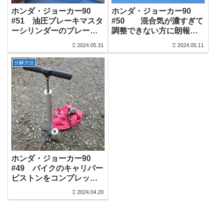
ホンダ・ジョーカー90
ホンダ・ジョーカー90
#51 油圧ブレーキマスタ
#50 混合気が濃すぎて
ーシリンダーのブレーキ
調整できない方に朗報！
フルード確認窓交換
リード90のキャブレター
2024.05.31
2024.05.11
を流用すれば混合気を薄
く調整できます。
分解方法
ホンダ・ジョーカー90
#49 バイクのキャリパー
ピストンをコンプレッサ
ーエアーの代りに自転車
2024.04.20
の空気入れを使って取り
外し